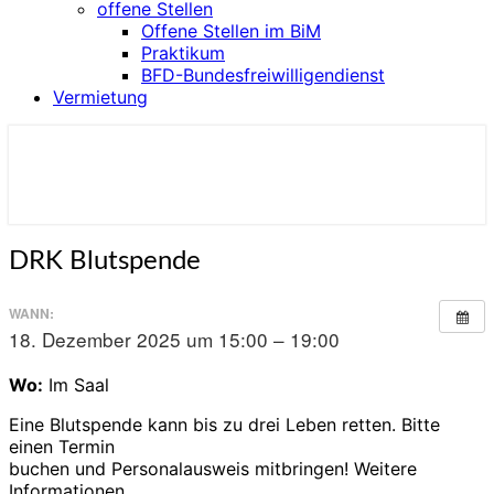
offene Stellen
Offene Stellen im BiM
Praktikum
BFD-Bundesfreiwilligendienst
Vermietung
Kulturzentrum BiM
DRK
DRK Blutspende
Blutspende
WANN:
18. Dezember 2025 um 15:00 – 19:00
Wo:
Im Saal
Eine Blutspende kann bis zu drei Leben retten. Bitte
einen Termin
buchen und Personalausweis mitbringen! Weitere
Informationen