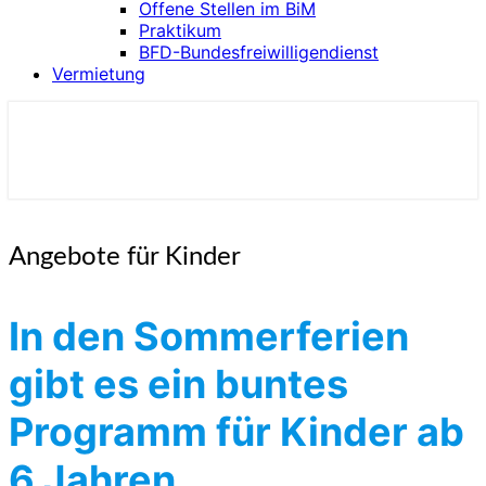
Offene Stellen im BiM
Praktikum
BFD-Bundesfreiwilligendienst
Vermietung
Kulturzentrum BiM
Angebote
Angebote für Kinder
für
Kinder
In den Sommerferien
gibt es ein buntes
Programm für Kinder ab
6 Jahren