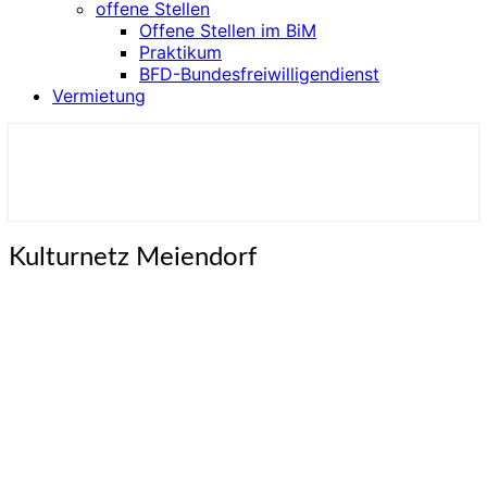
offene Stellen
Offene Stellen im BiM
Praktikum
BFD-Bundesfreiwilligendienst
Vermietung
Kulturzentrum BiM
Kulturnetz
Kulturnetz Meiendorf
Meiendorf