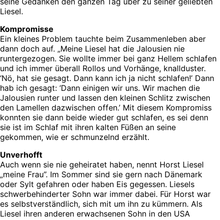
seine Gedanken den ganzen Tag über zu seiner geliebten
Liesel.
Kompromisse
Ein kleines Problem tauchte beim Zusammenleben aber
dann doch auf. „Meine Liesel hat die Jalousien nie
runtergezogen. Sie wollte immer bei ganz Hellem schlafen
und ich immer überall Rollos und Vorhänge, knallduster.
‘Nö, hat sie gesagt. Dann kann ich ja nicht schlafen!’ Dann
hab ich gesagt: ‘Dann einigen wir uns. Wir machen die
Jalousien runter und lassen den kleinen Schlitz zwischen
den Lamellen dazwischen offen.’ Mit diesem Kompromiss
konnten sie dann beide wieder gut schlafen, es sei denn
sie ist im Schlaf mit ihren kalten Füßen an seine
gekommen, wie er schmunzelnd erzählt.
Unverhofft
Auch wenn sie nie geheiratet haben, nennt Horst Liesel
„meine Frau”. Im Sommer sind sie gern nach Dänemark
oder Sylt gefahren oder haben Eis gegessen. Liesels
schwerbehinderter Sohn war immer dabei. Für Horst war
es selbstverständlich, sich mit um ihn zu kümmern. Als
Liesel ihren anderen erwachsenen Sohn in den USA