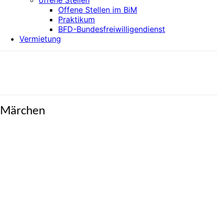
offene Stellen
Offene Stellen im BiM
Praktikum
BFD-Bundesfreiwilligendienst
Vermietung
Kulturzentrum BiM
Märchen
Märchen