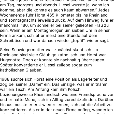
am Tag, morgens und abends. Liesel wusste ja, wann ich
komme, aber die konnte es auch kaum abwarten.“ Jedes
Wochenende fuhr Horst 465 Kilometer bis ins Rheinland
und sonntagnachts jeweils zurück. Auf dem Hinweg fuhr er
manchmal 180, um schneller bei seiner geliebten Frau zu
sein. Wenn er am Montagmorgen um sieben Uhr in seiner
Firma ankam, schlief er meist eine Stunde auf dem
Schreibtisch und war danach wieder „topfit“, wie er sagt.
Seine Schwiegermutter war zunächst skeptisch. Im
Rheinland sind viele Gläubige katholisch und Horst war
Hugenotte. Doch er konnte sie nachhaltig überzeugen.
Später konvertierte er Liesel zuliebe sogar zum
katholischen Glauben.
1988 suchte sich Horst eine Position als Lagerleiter und
zog bei seiner „Dame“ ein. Das Einzige, was er mitnahm,
war ein Tisch. Am Anfang kam ihm Kölsch
beziehungsweise Rheinländisch wie eine Fremdsprache vor
und er hatte Mühe, sich im Alltag zurechtzufinden. Darüber
hinaus musste er erst wieder lernen, sich auf die Arbeit zu
konzentrieren. Als er in der neuen Firma anfing, wanderten