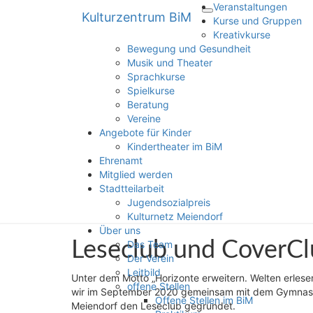
Veranstaltungen
Kulturzentrum BiM
Toggle
Kulturzentrum BiM
Kurse und Gruppen
navigation
Kreativkurse
Bewegung und Gesundheit
Musik und Theater
Sprachkurse
Spielkurse
Beratung
Vereine
Angebote für Kinder
Kindertheater im BiM
Ehrenamt
Mitglied werden
Stadtteilarbeit
Jugendsozialpreis
Kulturnetz Meiendorf
Über uns
Leseclub
Leseclub und CoverC
Das Team
und
Der Verein
CoverClub
Leitbild
Unter dem Motto „Horizonte erweitern. Welten erlese
offene Stellen
wir im September 2020 gemeinsam mit dem Gymna
Offene Stellen im BiM
Meiendorf den Leseclub gegründet.