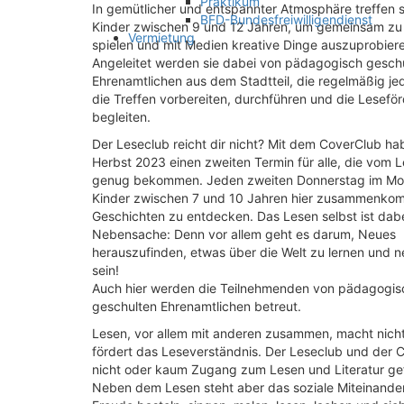
Praktikum
In gemütlicher und entspannter Atmosphäre treffen s
BFD-Bundesfreiwilligendienst
Kinder zwischen 9 und 12 Jahren, um gemeinsam zu 
Vermietung
spielen und mit Medien kreative Dinge auszuprobier
Angeleitet werden sie dabei von pädagogisch gesch
Ehrenamtlichen aus dem Stadtteil, die regelmäßig j
die Treffen vorbereiten, durchführen und die Lesefö
begleiten.
Der Leseclub reicht dir nicht? Mit dem CoverClub hab
Herbst 2023 einen zweiten Termin für alle, die vom L
genug bekommen. Jeden zweiten Donnerstag im Mo
Kinder zwischen 7 und 10 Jahren hier zusammenk
Geschichten zu entdecken. Das Lesen selbst ist dabe
Nebensache: Denn vor allem geht es darum, Neues
herauszufinden, etwas über die Welt zu lernen und n
sein!
Auch hier werden die Teilnehmenden von pädagogis
geschulten Ehrenamtlichen betreut.
Lesen, vor allem mit anderen zusammen, macht nicht 
fördert das Leseverständnis. Der Leseclub und der C
nicht oder kaum Zugang zum Lesen und Literatur g
Neben dem Lesen steht aber das soziale Miteinander