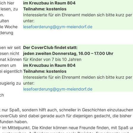
ich hier
im Kreuzbau in Raum 804
lesen, zu
Teilnahme: kostenlos
en.
Interessierte für ein Ehrenamt melden sich bitte kurz per
ulten
unter:
ede Woche
lesefoerderung@gym-meiendorf.de
rderung
en wir seit
Der CoverClub findet statt:
esen nicht
jeden zweiten Donnerstag, 16.00 – 17.00 Uhr
nat können
für Kinder von 7 bis 10 Jahren
ommen um
im Kreuzbau in Raum 804
i eigentlich
Teilnahme: kostenlos
Interessierte für ein Ehrenamt melden sich bitte kurz per
eugierig zu
unter:
lesefoerderung@gym-meiendorf.de
ch
nur Spaß, sondern hilft auch, schneller in Geschichten einzutauche
overClub sind dabei gerade auch für diejenigen gedacht, die bisher
efunden haben.
 im Mittelpunkt. Die Kinder können neue Freunde finden, mit Spaß 