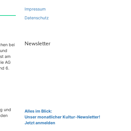
Impressum
Datenschutz
Newsletter
chen bei
 und
ust am
die AG
nd 6.
ng und
Alles im Blick:
 den
Unser monatlicher Kultur-Newsletter!
Jetzt anmelden